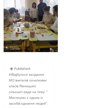
Навігація
Published
записів
in
Відбулося засідання
МО вчителів початкових
класів Ямницької
сільської ради на тему: ”
Мистецтво є одним із
засобів єднання людей”.