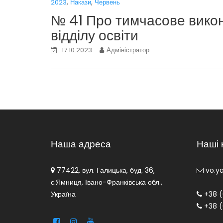
,
,
2023
Накази
Червень
№ 41 Про тимчасове викон
відділу освіти
17.10.2023
Адміністратор
Наша адреса
Наші 
77422, вул. Галицька, буд. 36,
vo.y
с.Ямниця, Івано-Франківська обл.,
Україна
+38 (
+38 (