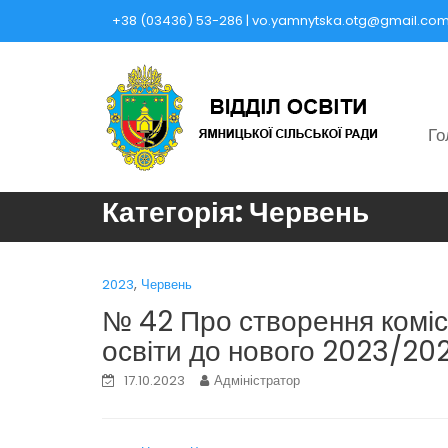
Skip
+38 (03436) 53-286 | vo.yamnytska.otg@gmail.co
to
content
Го
Категорія:
Червень
,
2023
Червень
№ 42 Про створення комісії
освіти до нового 2023/20
17.10.2023
Адміністратор