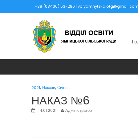
Skip
+38 (03436) 53-286 | vo.yamnytska.otg@gmail.co
to
content
Го
,
,
2021
Накази
Січень
НАКАЗ №6
14.01.2021
Адміністратор