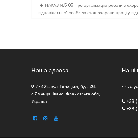
Навігація
НАКАЗ №5 05 Про організацію роботи з охоро
записів
відповідальної особи за стан охорони праці у відд
Наша адреса
Наші 
77422, вул. Галицька, буд. 36,
vo.y
с.Ямниця, Івано-Франківська обл.,
Україна
+38 (
+38 (