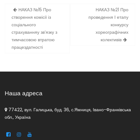
Навігація
НАКАЗ №15 Про
НАКАЗ №21 Про
записів
створення комісії із
проведення І етапу
соціального
конкурсу
страхуванняу зв’язку з
хореографічних
тимчасовою втратою
колективів
працездатності
Наша адреса
77422, вул. Галицька, буд. 36, с.Ямниця, Івано-Франківська
обл., Україна