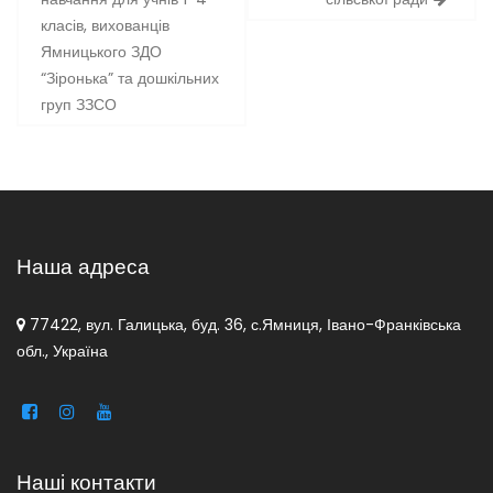
класів, вихованців
Ямницького ЗДО
“Зіронька” та дошкільних
груп ЗЗСО
Наша адреса
77422, вул. Галицька, буд. 36, с.Ямниця, Івано-Франківська
обл., Україна
Наші контакти