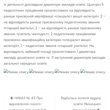
їх діяльності доповідали директори закладів освіти. Цьогоріч 5
педагогічних працівників проатестовано на відповідність
раніше присвоєній кваліфікації «спеціаліст вищої категорії», 2 –
на відповідність раніше присвоєному педагогічному званню
«старший вчитель», 2 – на відповідність раніше присвоєному
званню «учитель-методист», 2 педагогічним працівникам
присвоєно кваліфікаційну категорію «спеціаліст вищої
категорії», 1 – педагогічне звання «старший учитель». На
відповідність займаній посаді проатестовано 1 директора
закладу дошкільної освіти та 3 заступників директорів закладів
загальної середньої освіти.
Навігація
НАКАЗ № 43 Про
Відбулась колегія відділу
записів
відновлення очного
освіти Ямницької
навчання для учнів 1-4
сільської ради