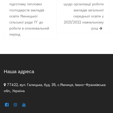
записів
підготовку теплових
щодо організації роботи
господарств закладів
закладів загальної
освіти Ямницької
середньої освіти у
сільської ради ТГ до
2021/2022 навчальному
роботи в опалювальний
році
період
Наша адреса
77422, вул. Галицька, буд. 36, с.Ямниця, Івано-Франківська
обл., Україна