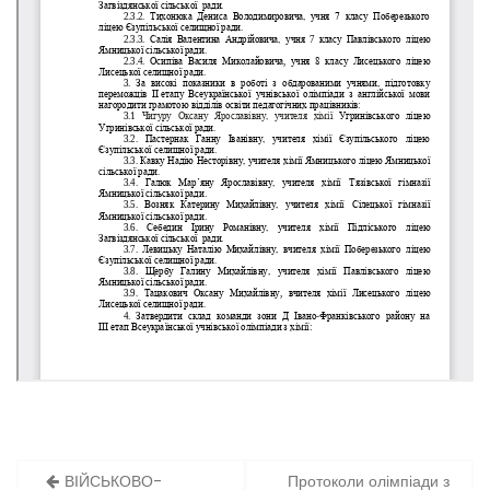
Навігація
ВІЙСЬКОВО-
Протоколи олімпіади з