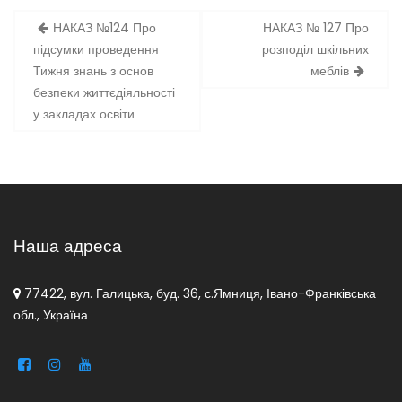
Навігація
НАКАЗ №124 Про
НАКАЗ № 127 Про
записів
підсумки проведення
розподіл шкільних
Тижня знань з основ
меблів
безпеки життєдіяльності
у закладах освіти
Наша адреса
77422, вул. Галицька, буд. 36, с.Ямниця, Івано-Франківська
обл., Україна