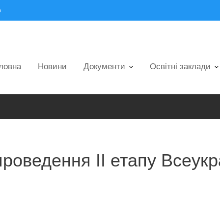
m
ловна
Новини
Документи
Освітні заклади
роведення ІІ етапу Всеукра