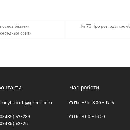
з основ безпеки
№ 75 Про розподіл хромб
 середньої освіти
контакти
Час роботи
amnytska.otg@gmail.com
Пн. – Чт.: 8.00 – 17.15
03436) 52-286
Пт.: 8.00 – 16.00
03436) 52-217