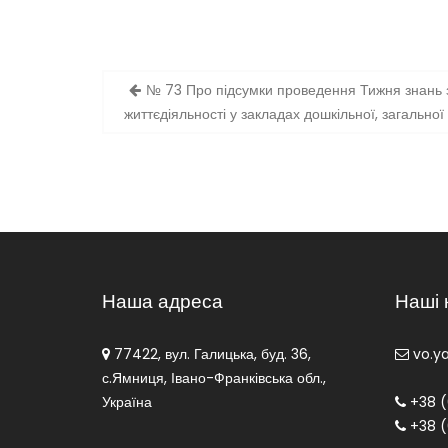
Навігація
№ 73 Про підсумки проведення Тижня знань 
записів
життєдіяльності у закладах дошкільної, загальної
Наша адреса
Наші 
77422, вул. Галицька, буд. 36,
vo.y
с.Ямниця, Івано-Франківська обл.,
Україна
+38 (
+38 (