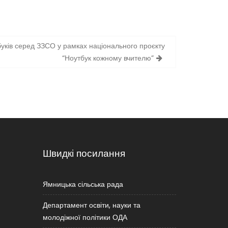
уків серед ЗЗСО у рамках національного проєкту
“Ноутбук кожному вчителю”
Швидкі посилання
Ямницька сільська рада
Департамент освіти, науки та
молодіжної політики ОДА