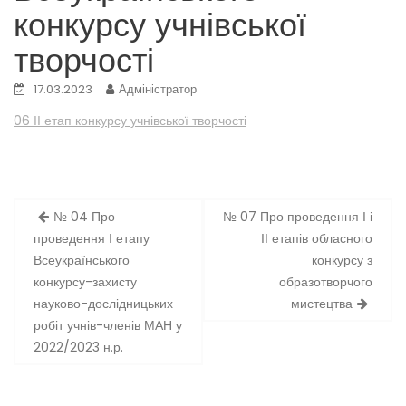
конкурсу учнівської
творчості
17.03.2023
Адміністратор
06 ІІ етап конкурсу учнівської творчості
Навігація
№ 04 Про
№ 07 Про проведення І і
записів
проведення І етапу
ІІ етапів обласного
Всеукраїнського
конкурсу з
конкурсу-захисту
образотворчого
науково-дослідницьких
мистецтва
робіт учнів-членів МАН у
2022/2023 н.р.