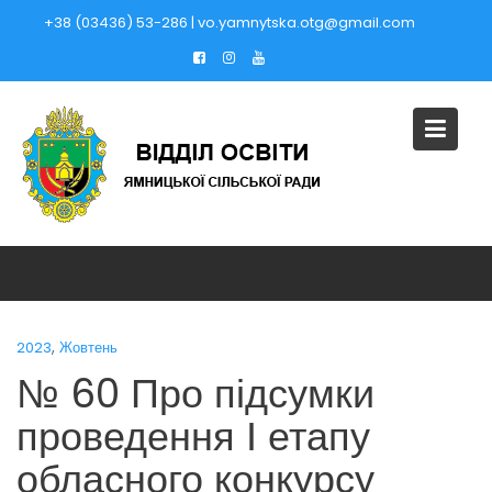
Skip
+38 (03436) 53-286 | vo.yamnytska.otg@gmail.com
to
content
,
2023
Жовтень
№ 60 Про підсумки
проведення І етапу
обласного конкурсу