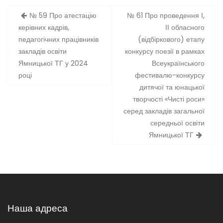
Навігація
№ 59 Про атестацію
№ 61 Про проведення І,
записів
керівних кадрів,
ІІ обласного
педагогічних працівників
(відбіркового) етапу
закладів освіти
конкурсу поезії в рамках
Ямницької ТГ у 2024
Всеукраїнського
році
фестивалю-конкурсу
дитячої та юнацької
творчості «Чисті роси»
серед закладів загальної
середньої освіти
Ямницької ТГ
Наша адреса