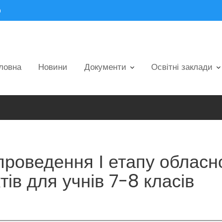
m
ловна
Новини
Документи
Освітні заклади
роведення І етапу обласн
ів для учнів 7-8 класів