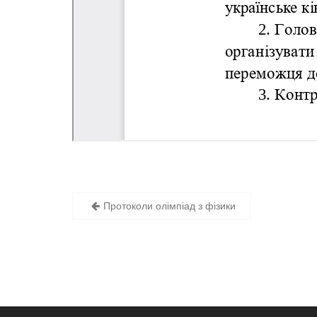
Навігація
Протоколи олімпіад з фізики
записів