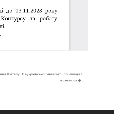
я ІІ етапу Всеукраїнської учнівської олімпіади з
економіки