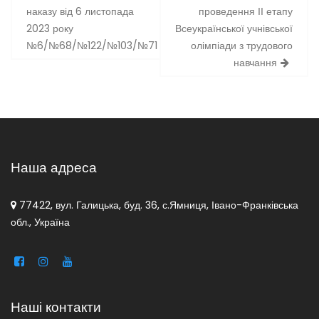
записів
наказу від 6 листопада
проведення ІІ етапу
2023 року
Всеукраїнської учнівської
№6/№68/№122/№103/№71
олімпіади з трудового
навчання
Наша адреса
77422, вул. Галицька, буд. 36, с.Ямниця, Івано-Франківська
обл., Україна
Наші контакти