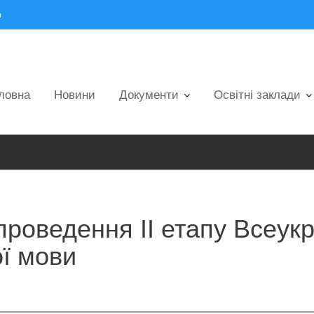
m
ловна
Новини
Документи
Освітні заклади
роведення ІІ етапу Всеукра
ої мови