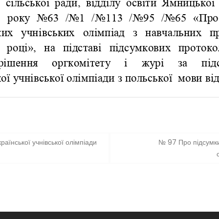
аїнської учнівської олімпіади
№ 97 Про підсумки