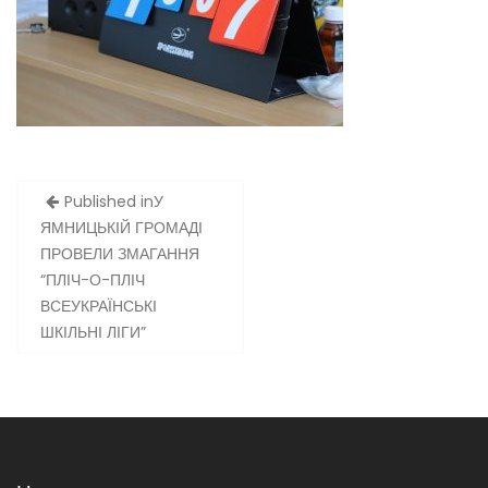
Навігація
Published in
У
записів
ЯМНИЦЬКІЙ ГРОМАДІ
ПРОВЕЛИ ЗМАГАННЯ
“ПЛІЧ-О-ПЛІЧ
ВСЕУКРАЇНСЬКІ
ШКІЛЬНІ ЛІГИ”