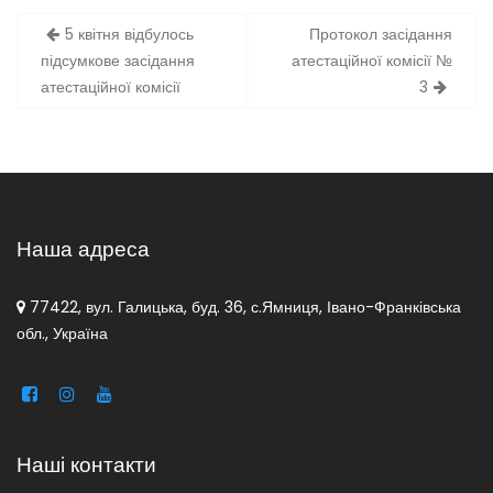
Навігація
5 квітня відбулось
Протокол засідання
записів
підсумкове засідання
атестаційної комісії №
атестаційної комісії
3
Наша адреса
77422, вул. Галицька, буд. 36, с.Ямниця, Івано-Франківська
обл., Україна
Наші контакти