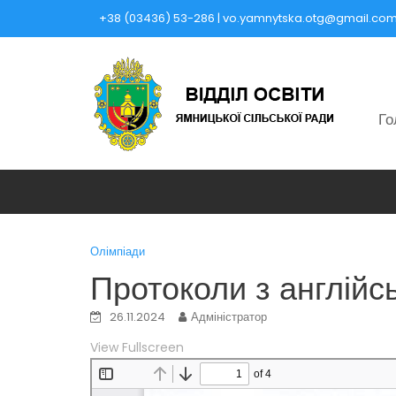
Skip
+38 (03436) 53-286 | vo.yamnytska.otg@gmail.co
to
content
Го
Олімпіади
Протоколи з англійс
26.11.2024
Адміністратор
View Fullscreen