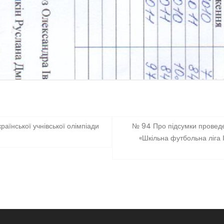
аїнської учнівської олімпіади
№ 94 Про підсумки проведен
«Шкільна футбольна ліга І