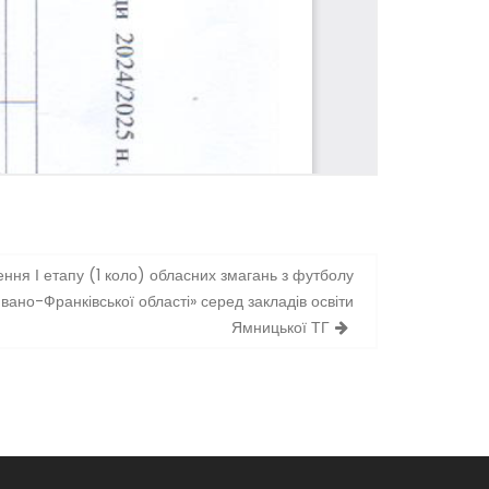
ня І етапу (1 коло) обласних змагань з футболу
вано-Франківської області» серед закладів освіти
Ямницької ТГ