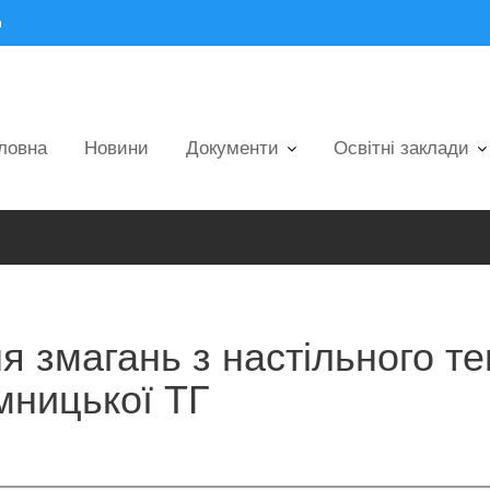
m
ловна
Новини
Документи
Освітні заклади
 змагань з настільного те
мницької ТГ