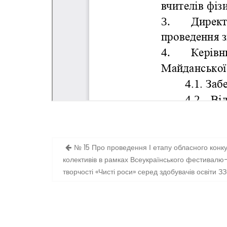
Навігація
№ 15 Про проведення І етапу обласного конк
записів
колективів в рамках Всеукраїнського фестивалю-
творчості «Чисті роси» серед здобувачів освіти З