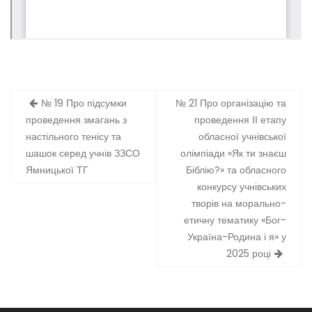
Навігація
№ 19 Про підсумки
№ 21 Про організацію та
записів
проведення змагань з
проведення ІІ етапу
настільного тенісу та
обласної учнівської
шашок серед учнів ЗЗСО
олімпіади «Як ти знаєш
Ямницької ТГ
Біблію?» та обласного
конкурсу учнівських
творів на морально-
етичну тематику «Бог-
Україна-Родина і я» у
2025 році