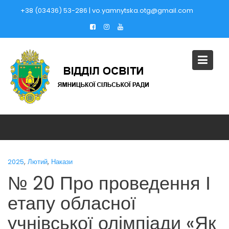
Skip
+38 (03436) 53-286 | vo.yamnytska.otg@gmail.com
to
content
,
,
2025
Лютий
Накази
№ 20 Про проведення І
етапу обласної
учнівської олімпіади «Як