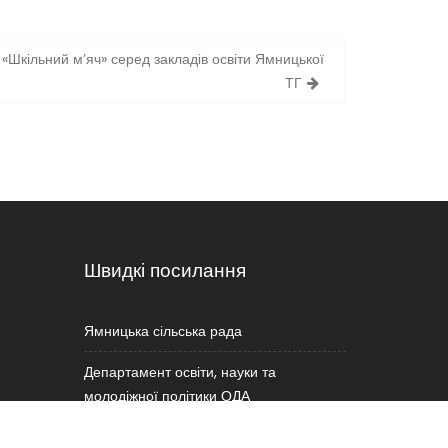
«Шкільний м’яч» серед закладів освіти Ямницької
ТГ
Швидкі посилання
Ямницька сільська рада
Департамент освіти, науки та
молодіжної політики ОДА
Міністерство освіти і науки України