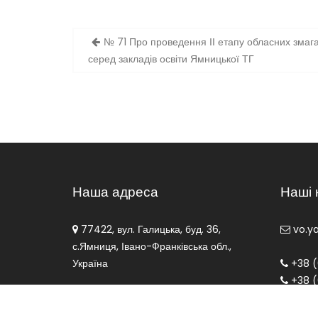
Навігація
№ 71 Про проведення ІІ етапу обласних змага
записів
серед закладів освіти Ямницької ТГ
Наша адреса
Наші 
77422, вул. Галицька, буд. 36,
vo.y
с.Ямниця, Івано-Франківська обл.,
Україна
+38 (
+38 (