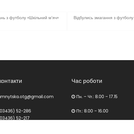
нь з футболу «Шкільний м’яч»
Відбулись змагання з футболу 
контакти
Час роботи
amnytska.otg@gmail.com
Пн. – Чт.: 8.00 – 17.15
03436) 52-286
Пт.: 8.00 – 16.00
03436) 52-217