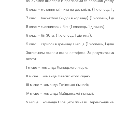
ознайомив школярів із правилами та побажав успіху.
6 клас – метання м’ячика на дальність (1 хлопець, 1 
7 клас – баскетбол (кидок в корзину) (1 хлопець, 1 д
8 клас – «човниковий біг» (1 хлопець, 1 дівчина).
9 клас – біг 30 м. (1 хлопець, 1 дівчина).
9 клас – стрибок в довжину з місця (1 хлопець, 1 дівч
Заключним етапом стала естафета. За результатами
освіти:
І місце – команда Ямницького ліцею;
ІІ місце – команда Павлівського ліцею
ІІІ місце – команда Тязівської гімназії;
IV місце – команда Майданської гімназії;
V місце – команда Сілецької гімназії. Переможців 