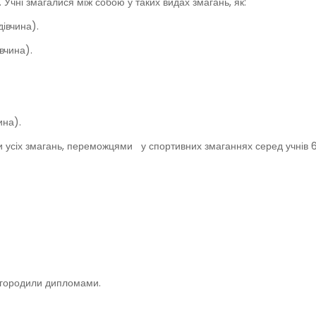
 Учні змагалися між собою у таких видах змагань, як:
дівчина).
івчина).
ина).
 усіх змагань, переможцями у спортивних змаганнях серед учнів 6
нагородили дипломами.