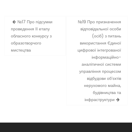
Навігація
№17 Про підсумки
№19 Про призначення
записів
проведення ІІ етапу
відповідальної особи
обласного конкурсу з
(осіб) з питань
образотворчого
використання Єдиної
мистецтва
цифрової інтегрованої
інформаційно-
аналітичної системи
управління процесом
відбудови об’єктів
нерухомого майна,
будівництва та
інфраструктури