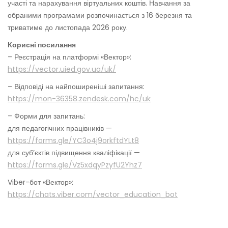
участі та нарахування віртуальних коштів. Навчання за
обраними програмами розпочинається з 16 березня та
триватиме до листопада 2026 року.
Корисні посилання
– Реєстрація на платформі «Вектор»:
https://vector.uied.gov.ua/uk/
– Відповіді на найпоширеніші запитання:
https://mon-36358.zendesk.com/hc/uk
– Форми для запитань:
для педагогічних працівників —
https://forms.gle/YC3o4j9orkftdYLt8
для суб’єктів підвищення кваліфікації —
https://forms.gle/Vz5xdqyPzyfU2Yhz7
Viber-бот «Вектор»:
https://chats.viber.com/vector_education_bot