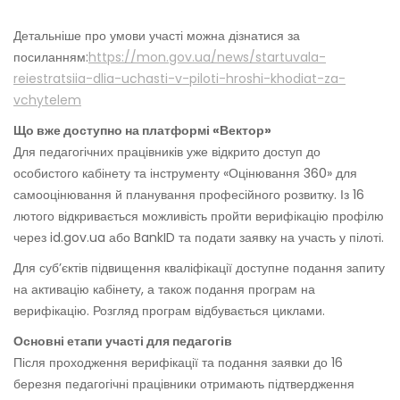
Детальніше про умови участі можна дізнатися за
посиланням:
https://mon.gov.ua/news/startuvala-
reiestratsiia-dlia-uchasti-v-piloti-hroshi-khodiat-za-
vchytelem
Що вже доступно на платформі «Вектор»
Для педагогічних працівників уже відкрито доступ до
особистого кабінету та інструменту «Оцінювання 360» для
самооцінювання й планування професійного розвитку. Із 16
лютого відкривається можливість пройти верифікацію профілю
через id.gov.ua або BankID та подати заявку на участь у пілоті.
Для суб’єктів підвищення кваліфікації доступне подання запиту
на активацію кабінету, а також подання програм на
верифікацію. Розгляд програм відбувається циклами.
Основні етапи участі для педагогів
Після проходження верифікації та подання заявки до 16
березня педагогічні працівники отримають підтвердження