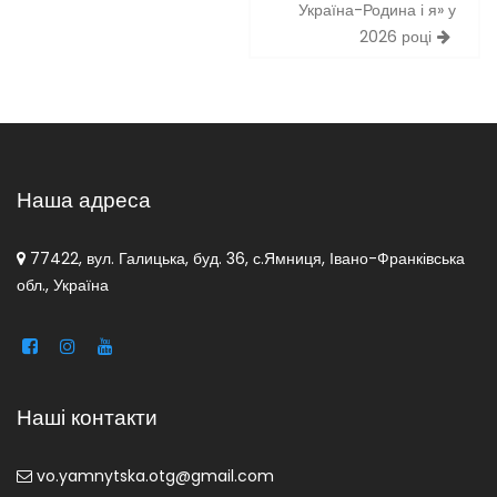
Україна-Родина і я» у
2026 році
Наша адреса
77422, вул. Галицька, буд. 36, с.Ямниця, Івано-Франківська
обл., Україна
Наші контакти
vo.yamnytska.otg@gmail.com