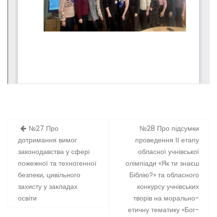
Навігація
№27 Про
№28 Про підсумки
записів
дотримання вимог
проведення ІІ етапу
законодавства у сфері
обласної учнівської
пожежної та техногенної
олімпіади «Як ти знаєш
безпеки, цивільного
Біблію?» та обласного
захисту у закладах
конкурсу учнівських
освіти
творів на морально-
етичну тематику «Бог-