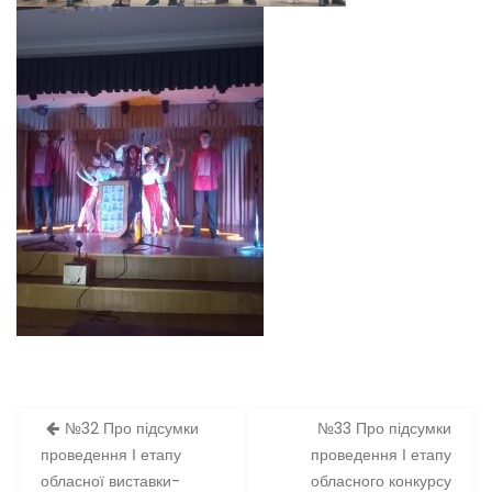
Навігація
№32 Про підсумки
№33 Про підсумки
записів
проведення І етапу
проведення І етапу
обласної виставки-
обласного конкурсу