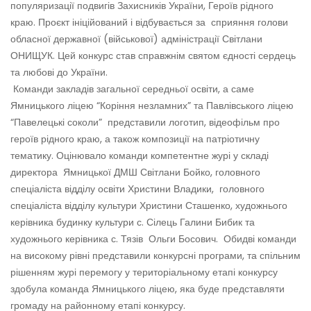
популяризації подвигів Захисників України, Героїв рідного
краю. Проєкт ініційований і відбувається за сприяння голови
обласної державної (військової) адміністрації Світлани
ОНИЩУК. Цей конкурс став справжнім святом єдності сердець
та любові до України.
Команди закладів загальної середньої освіти, а саме
Ямницького ліцею “Коріння незламних” та Павлівського ліцею
“Павелецькі соколи” представили логотип, відеофільм про
героїв рідного краю, а також композиції на патріотичну
тематику. Оцінювало команди компетентне журі у складі
директора Ямницької ДМШ Світлани Бойко, головного
спеціаліста відділу освіти Христини Владики, головного
спеціаліста відділу культури Христини Сташенко, художнього
керівника будинку культури с. Сілець Галини Бибик та
художнього керівника с. Тязів Ольги Босович. Обидві команди
на високому рівні представили конкурсні програми, та спільним
рішенням журі перемогу у територіальному етапі конкурсу
здобула команда Ямницького ліцею, яка буде представляти
громаду на районному етапі конкурсу.