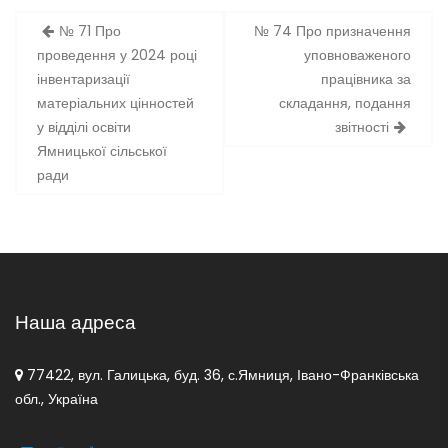
Навігація
№ 71 Про
№ 74 Про призначення
записів
проведення у 2024 році
уповноваженого
інвентаризації
працівника за
матеріальних цінностей
складання, подання
у відділі освіти
звітності
Ямницької сільської
ради
Наша адреса
77422, вул. Галицька, буд. 36, с.Ямниця, Івано-Франківська
обл., Україна