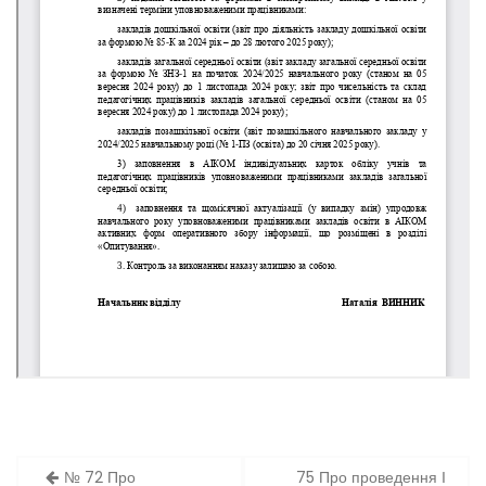
Навігація
№ 72 Про
75 Про проведення І