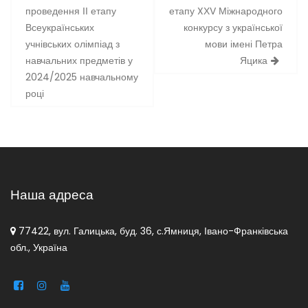
записів
проведення ІІ етапу
етапу XХV Міжнародного
Всеукраїнських
конкурсу з української
учнівських олімпіад з
мови імені Петра
навчальних предметів у
Яцика
2024/2025 навчальному
році
Наша адреса
77422, вул. Галицька, буд. 36, с.Ямниця, Івано-Франківська
обл., Україна